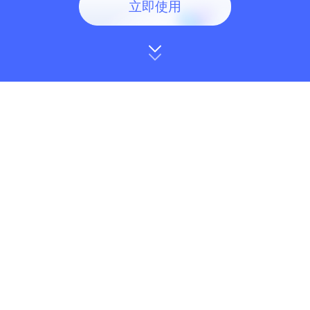
立即使用
商家
达人
了解同行推广策略，洞察品
高效筛选爆单商品，获取热
类消费趋势，精准链接合作
门创意素材，快速学习对标
达人
账号玩法
达人机构
商家服务商
监测达人数据动态，高效管
全场景选品策略，海量优质
理达人，挖掘潜力黑马达人
达人，帮助布局经营矩阵